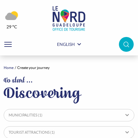
29 °C
ENGLISH
Home
Create your journey
Create your journey
To start …
Discovering
MUNICIPALITIES
(1)
TOURIST ATTRACTIONS
(1)