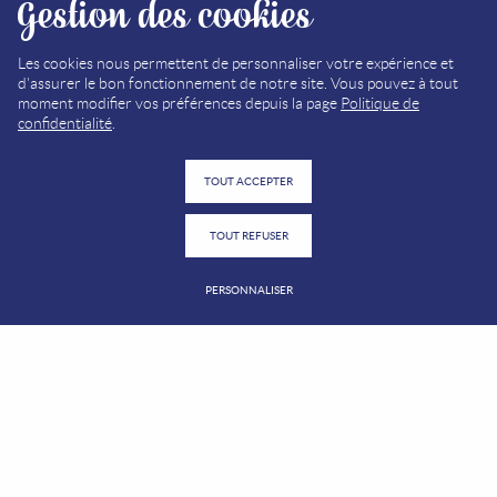
Gestion des cookies
Les cookies nous permettent de personnaliser votre expérience et
d'assurer le bon fonctionnement de notre site. Vous pouvez à tout
moment modifier vos préférences depuis la page
Politique de
confidentialité
.
5
TOUT ACCEPTER
15
11
TOUT REFUSER
PERSONNALISER
10
3
4
2
2