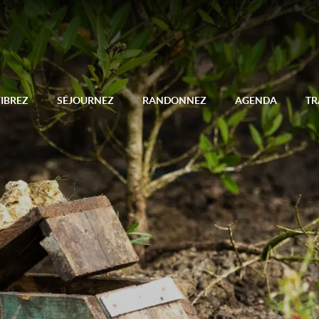
IBREZ
SÉJOURNEZ
RANDONNEZ
AGENDA
TR