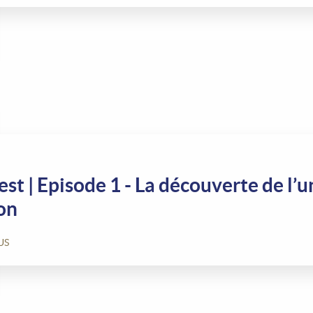
st | Episode 1 - La découverte de l’
on
US