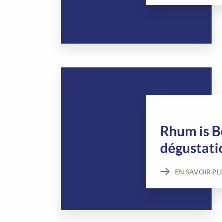
Rhum is Be
dégustati
EN SAVOIR PL