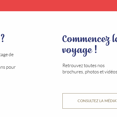
 ?
Commencez l
voyage !
tage de
Retrouvez toutes nos
ans pour
brochures, photos et vidéos
CONSULTEZ LA MÉDI