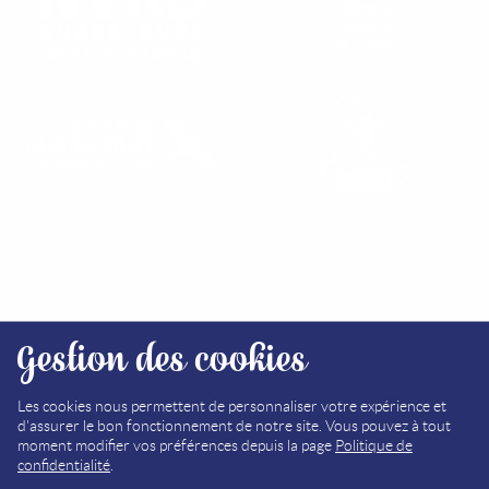
RETROUVEZ NOS OFFICES
Gestion des cookies
PLAN DU SITE
MÉDIATHÈQUE
Les cookies nous permettent de personnaliser votre expérience et
d'assurer le bon fonctionnement de notre site. Vous pouvez à tout
MENTIONS LÉGALES
moment modifier vos préférences depuis la page
Politique de
confidentialité
.
POLITIQUE DE CONFIDENTIALITÉ