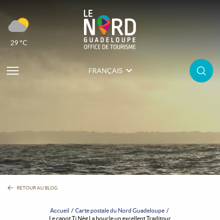
29 °C
FRANÇAIS
RETOUR AU BLOG
Accueil
Carte postale du Nord Guadeloupe
Le canot Ti Nèg La boucle un excellent Traditour