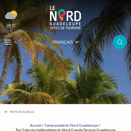
28 °C
FRANÇAIS
RETOUR AU BLOG
Accueil
Carte postale du Nord Guadeloupe
Top 5 des plus belles églises du Nord Grande-Terre en Guadeloupe