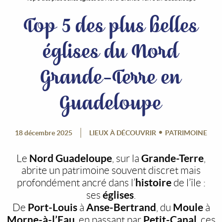
Top 5 des plus belles
églises du Nord
Grande-Terre en
Guadeloupe
18 décembre 2025
LIEUX À DÉCOUVRIR
PATRIMOINE
Nord Guadeloupe
Grande-Terre
Le
, sur la
,
abrite un patrimoine souvent discret mais
histoire
profondément ancré dans l’
de l’île :
églises
ses
.
Port-Louis
Anse-Bertrand
Moule
De
à
, du
à
Morne-à-l’Eau
Petit-Canal
, en passant par
, ces