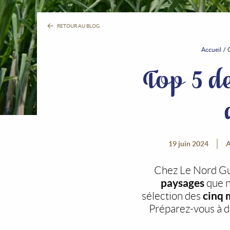
RETOUR AU BLOG
Accueil
Top 5 d
19 juin 2024
A
Chez Le Nord Gu
paysages
que n
cinq 
sélection des
Préparez-vous à d