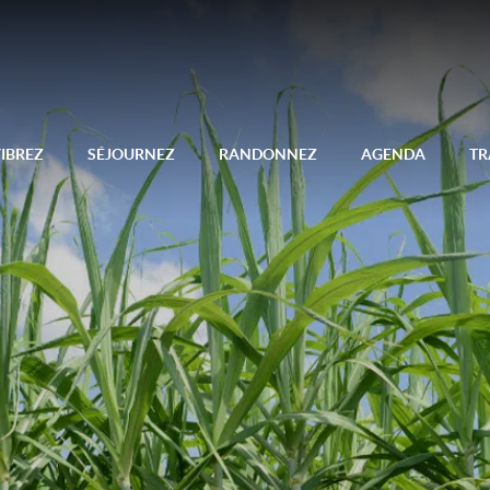
IBREZ
SÉJOURNEZ
RANDONNEZ
AGENDA
TR