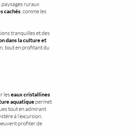
s paysages ruraux
es cachés
, comme les
ctions tranquilles et des
n dans la culture et
n, tout en profitant du
eaux cristallines
r les
ture aquatique
permet
gues tout en admirant
tère à l'excursion.
peuvent profiter de