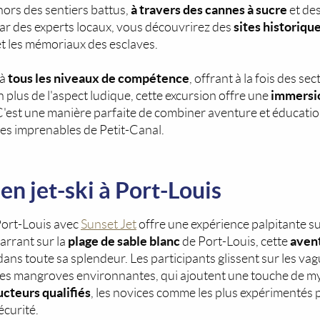
à travers des cannes à sucre
ors des sentiers battus,
et de
sites historiqu
ar des experts locaux, vous découvrirez des
et les mémoriaux des esclaves.
tous les niveaux de compétence
 à
, offrant à la fois des se
immersio
n plus de l'aspect ludique, cette excursion offre une
 C'est une manière parfaite de combiner aventure et éducatio
vues imprenables de Petit-Canal.
en jet-ski à Port-Louis
 Port-Louis avec
Sunset Jet
offre une expérience palpitante su
plage de sable blanc
aven
rrant sur la
de Port-Louis, cette
dans toute sa splendeur. Les participants glissent sur les va
 les mangroves environnantes, qui ajoutent une touche de mys
ucteurs qualifiés
, les novices comme les plus expérimentés 
sécurité.