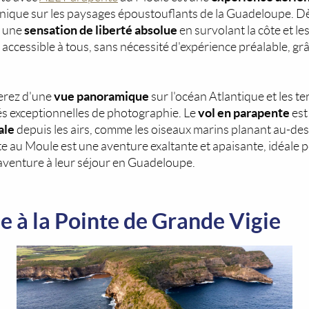
nique sur les paysages époustouflants de la Guadeloupe. Dès
sensation de liberté absolue
t une
en survolant la côte et l
st accessible à tous, sans nécessité d'expérience préalable, 
vue panoramique
terez d'une
sur l'océan Atlantique et les t
vol en parapente
és exceptionnelles de photographie. Le
est
ale
depuis les airs, comme les oiseaux marins planant au-de
 au Moule est une aventure exaltante et apaisante, idéale 
aventure à leur séjour en Guadeloupe.
 à la Pointe de Grande Vigie