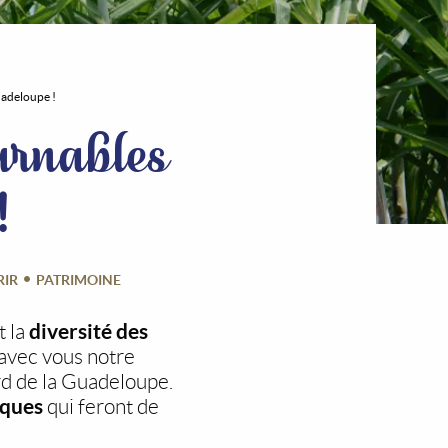
uadeloupe !
urnables
!
RIR
PATRIMOINE
diversité des
t la
 avec vous notre
d de la Guadeloupe.
iques
qui feront de