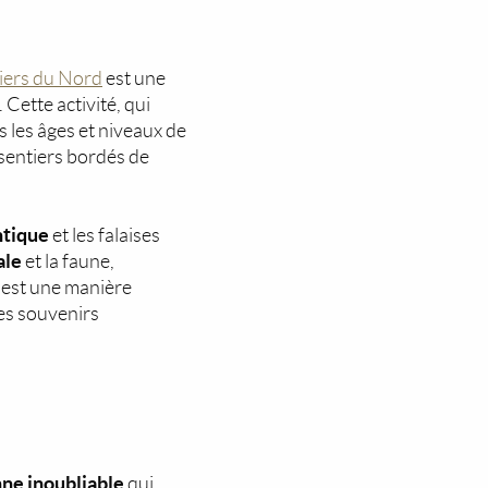
iers du Nord
est une
Cette activité, qui
s les âges et niveaux de
sentiers bordés de
ntique
et les falaises
ale
et la faune,
 est une manière
des souvenirs
ne inoubliable
qui