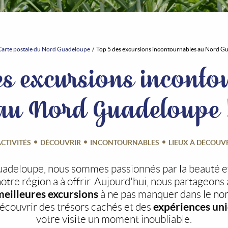
Carte postale du Nord Guadeloupe
Top 5 des excursions incontournables au Nord G
es excursions inconto
au Nord Guadeloupe 
CTIVITÉS
DÉCOUVRIR
INCONTOURNABLES
LIEUX À DÉCOUV
adeloupe, nous sommes passionnés par la beauté e
otre région a à offrir. Aujourd'hui, nous partageons
meilleures excursions
à ne pas manquer dans le nor
expériences un
écouvrir des trésors cachés et des
votre visite un moment inoubliable.