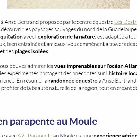
à Anse Bertrand proposée par le centre équestre
Les Destr
 découvrir les paysages sauvages du nord de la Guadeloupe. 
'équitation
exploration de la nature
avec l'
, est adaptée à tou
x, bien entraînés et amicaux, vous emmènent à travers des 
plages isolées
et des
.
vues imprenables sur l'océan Atla
 vous pouvez admirer les
histoire loc
des expérimentés partagent des anecdotes sur l'
randonnée équestre
érience. En résumé, la
à Anse Bertrand
profiter de la beauté naturelle de la région, tout en créant 
en parapente au Moule
expérience aérien
te avec
A2L Parapente
au Moule est une