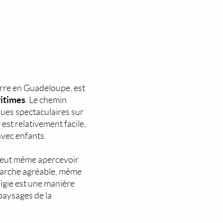
erre en Guadeloupe, est
itimes
. Le chemin
vues spectaculaires sur
est relativement facile,
 avec enfants.
n peut même apercevoir
 marche agréable, même
Vigie est une manière
paysages de la