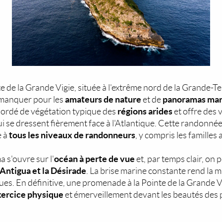
e de la Grande Vigie, située à l'extrême nord de la Grande-T
amateurs de nature
panoramas mar
 manquer pour les
et de
régions arides
bordé de végétation typique des
et offre des 
i se dressent fièrement face à l'Atlantique. Cette randonnée 
tous les niveaux de randonneurs
e à
, y compris les familles
océan à perte de vue
 s'ouvre sur l'
et, par temps clair, o
Antigua et la Désirade
. La brise marine constante rend la
iques. En définitive, une promenade à la Pointe de la Grande 
xercice physique
et émerveillement devant les beautés des 