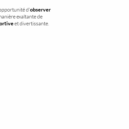
observer
 opportunité d'
manière exaltante de
portive
et divertissante.