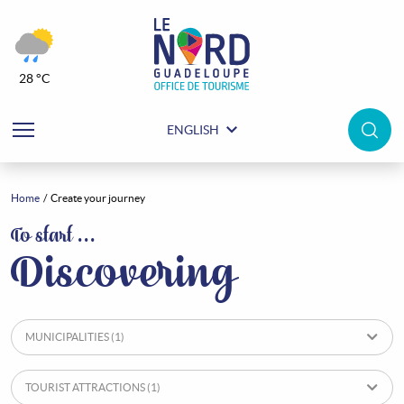
28 °C
ENGLISH
Home
Create your journey
Create your journey
To start …
Discovering
MUNICIPALITIES
(1)
TOURIST ATTRACTIONS
(1)