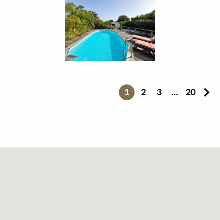
1
2
3
…
20