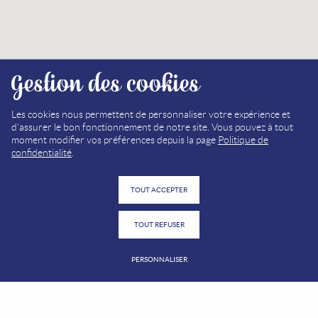
Gestion des cookies
Les cookies nous permettent de personnaliser votre expérience et
d'assurer le bon fonctionnement de notre site. Vous pouvez à tout
moment modifier vos préférences depuis la page
Politique de
confidentialité
.
TOUT ACCEPTER
5
TOUT REFUSER
15
11
PERSONNALISER
10