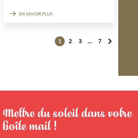
EN SAVOIR PLUS
1
2
3
…
7
Mettre du soleil dans votre
boîte mail !