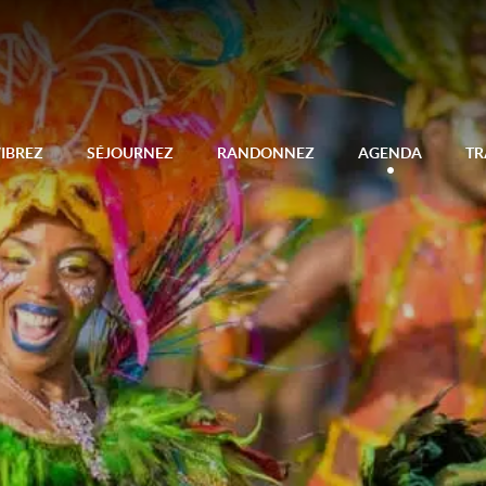
IBREZ
SÉJOURNEZ
RANDONNEZ
AGENDA
TR