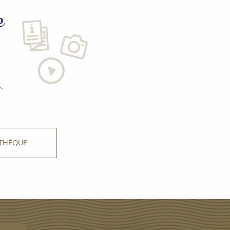
e
.
ATHÈQUE