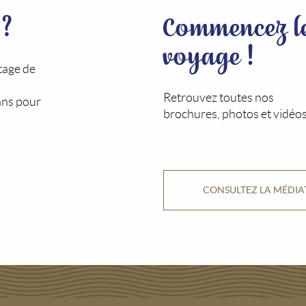
 ?
Commencez l
voyage !
tage de
Retrouvez toutes nos
ans pour
brochures, photos et vidéos
CONSULTEZ LA MÉDI