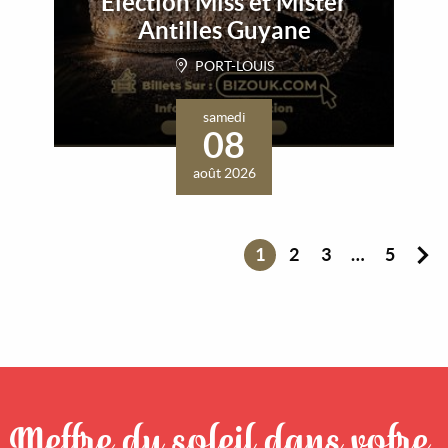
Election Miss et Mister
Antilles Guyane
PORT-LOUIS
samedi
08
août 2026
1
2
3
…
5
Mettre du soleil dans votre