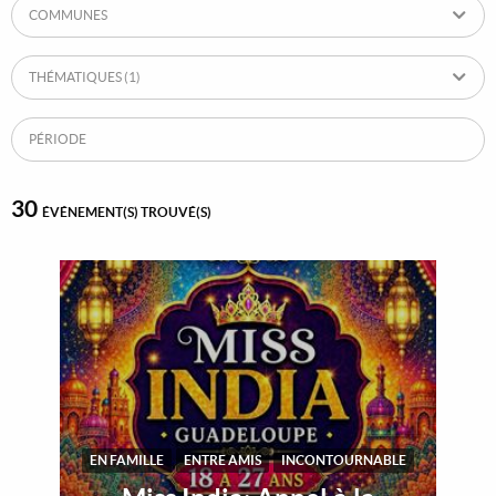
COMMUNES
THÉMATIQUES
(1)
PÉRIODE
30
ÉVÉNEMENT(S) TROUVÉ(S)
EN FAMILLE
ENTRE AMIS
INCONTOURNABLE