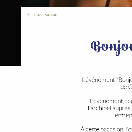
RETOUR AU BLOG
Bonjou
L'événement "Bonjo
de G
L'événement, ré
l'archipel auprès
entrep
À cette occasion, l'