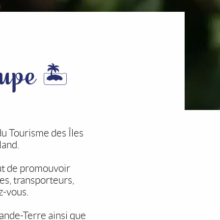
upe 🏝️
u Tourisme des Îles
land.
ut de promouvoir
es, transporteurs,
z-vous.
rande-Terre ainsi que