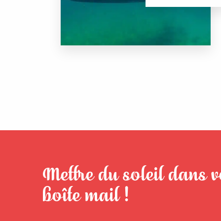
Mettre du soleil dans v
boîte mail !