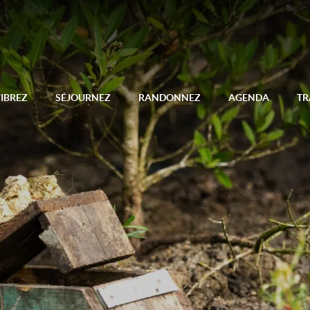
IBREZ
SÉJOURNEZ
RANDONNEZ
AGENDA
TR