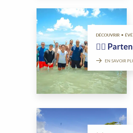
DÉCOUVRIR
ÉV
🤾‍♂️ Part
EN SAVOIR PL