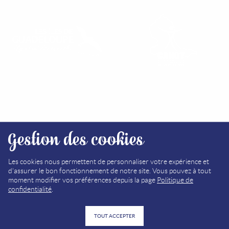
RETROUVEZ NOS OFFICES
Gestion des cookies
PLAN DU SITE
MÉDIATHÈQUE
Les cookies nous permettent de personnaliser votre expérience et
d'assurer le bon fonctionnement de notre site. Vous pouvez à tout
MENTIONS LÉGALES
moment modifier vos préférences depuis la page
Politique de
confidentialité
.
POLITIQUE DE CONFIDENTIALITÉ
TOUT ACCEPTER