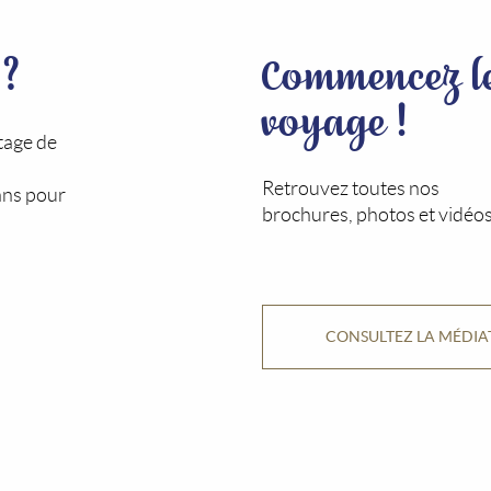
 ?
Commencez l
voyage !
tage de
Retrouvez toutes nos
ans pour
brochures, photos et vidéos
CONSULTEZ LA MÉDI